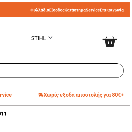
Φυλλάδια
Είσοδος
Κατάστημα
Service
Επικοινωνία
STIHL
rvice
Χωρίς εξοδα αποστολής για 80€+
011