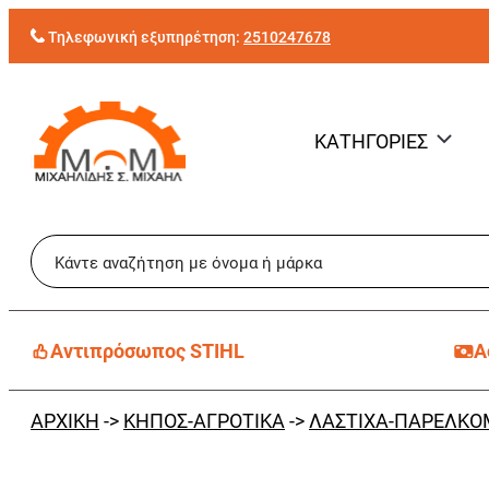
Μετάβαση
Τηλεφωνική εξυπηρέτηση:
2510247678
στο
περιεχόμενο
ΚΑΤΗΓΟΡΙΕΣ
Aντιπρόσωπος STIHL
Α
ΑΡΧΙΚΗ
->
ΚΗΠΟΣ-ΑΓΡΟΤΙΚΑ
->
ΛΑΣΤΙΧΑ-ΠΑΡΕΛΚΟ