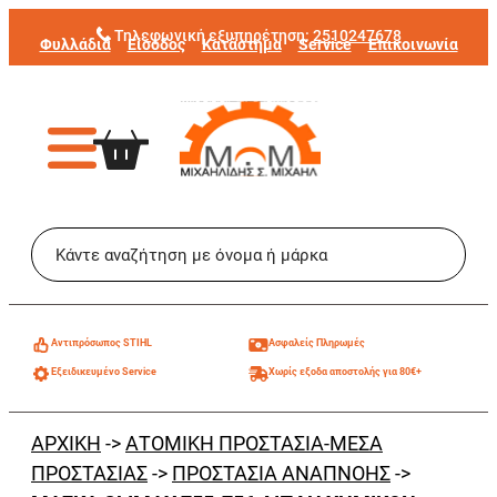
Μετάβαση
Τηλεφωνική εξυπηρέτηση:
2510247678
Φυλλάδια
Είσοδος
Κατάστημα
Service
Επικοινωνία
στο
περιεχόμενο
Aντιπρόσωπος STIHL
Ασφαλείς Πληρωμές
Εξειδικευμένο Service
Χωρίς εξοδα αποστολής για 80€+
ΑΡΧΙΚΗ
->
ΑΤΟΜΙΚΗ ΠΡΟΣΤΑΣΙΑ-ΜΕΣΑ
ΠΡΟΣΤΑΣΙΑΣ
->
ΠΡΟΣΤΑΣΙΑ ΑΝΑΠΝΟΗΣ
->