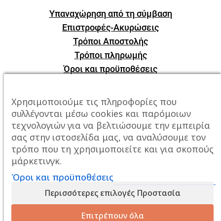
Υπαναχώρηση από τη σύμβαση
Επιστροφές-Ακυρώσεις
Τρόποι Αποστολής
Τρόποι πληρωμής
Όροι και προϋποθέσεις
ΕΠΙΚΟΙΝΩΝΙΑ
Χρησιμοποιούμε τις πληροφορίες που
συλλέγονται μέσω cookies και παρόμοιων
Πόλη:
Καβάλα, Σταυρός Αμυγδαλεώνα
τεχνολογιών για να βελτιώσουμε την εμπειρία
σας στην ιστοσελίδα μας, να αναλύσουμε τον
Τηλέφωνο:
2510247678
τρόπο που τη χρησιμοποιείτε και για σκοπούς
μάρκετινγκ.
Email:
info@mixailidis.gr
Όροι και προϋποθέσεις
Περισσότερες επιλογές Προστασία
Επιτρέπουν όλα
Created By