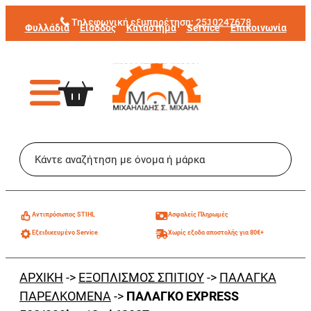
Μετάβαση
Τηλεφωνική εξυπηρέτηση:
2510247678
Φυλλάδια
Είσοδος
Κατάστημα
Service
Επικοινωνία
στο
περιεχόμενο
Aντιπρόσωπος STIHL
Ασφαλείς Πληρωμές
Εξειδικευμένο Service
Χωρίς εξοδα αποστολής για 80€+
ΑΡΧΙΚΗ
->
ΕΞΟΠΛΙΣΜΟΣ ΣΠΙΤΙΟΥ
->
ΠΑΛΑΓΚΑ
ΠΑΡΕΛΚΟΜΕΝΑ
->
ΠΑΛΑΓΚΟ EXPRESS