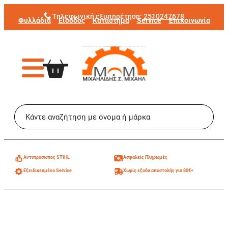
Μετάβαση
Τηλεφωνική εξυπηρέτηση:
2510247678
Φυλλάδια
Είσοδος
Κατάστημα
Service
Επικοινωνία
στο
περιεχόμενο
Aντιπρόσωπος STIHL
Ασφαλείς Πληρωμές
Εξειδικευμένο Service
Χωρίς εξοδα αποστολής για 80€+