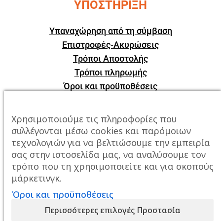
ΥΠΟΣΤΗΡΙΞΗ
Υπαναχώρηση από τη σύμβαση
Επιστροφές-Ακυρώσεις
Τρόποι Αποστολής
Τρόποι πληρωμής
Όροι και προϋποθέσεις
ΕΠΙΚΟΙΝΩΝΙΑ
Χρησιμοποιούμε τις πληροφορίες που
συλλέγονται μέσω cookies και παρόμοιων
Πόλη:
Καβάλα, Σταυρός Αμυγδαλεώνα
τεχνολογιών για να βελτιώσουμε την εμπειρία
σας στην ιστοσελίδα μας, να αναλύσουμε τον
Τηλέφωνο:
2510247678
τρόπο που τη χρησιμοποιείτε και για σκοπούς
μάρκετινγκ.
Email:
info@mixailidis.gr
Όροι και προϋποθέσεις
Περισσότερες επιλογές Προστασία