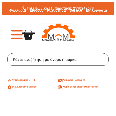
Μετάβαση
Τηλεφωνική εξυπηρέτηση:
2510247678
Φυλλάδια
Είσοδος
Κατάστημα
Service
Επικοινωνία
στο
περιεχόμενο
Aντιπρόσωπος STIHL
Ασφαλείς Πληρωμές
Εξειδικευμένο Service
Χωρίς εξοδα αποστολής για 80€+