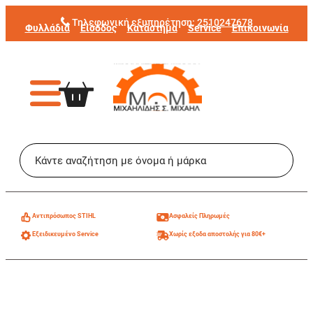
Μετάβαση
Τηλεφωνική εξυπηρέτηση:
2510247678
Φυλλάδια
Είσοδος
Κατάστημα
Service
Επικοινωνία
στο
περιεχόμενο
Aντιπρόσωπος STIHL
Ασφαλείς Πληρωμές
Εξειδικευμένο Service
Χωρίς εξοδα αποστολής για 80€+