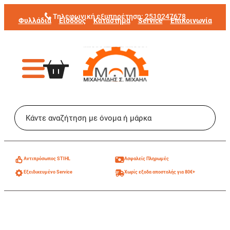
Μετάβαση
Τηλεφωνική εξυπηρέτηση:
2510247678
Φυλλάδια
Είσοδος
Κατάστημα
Service
Επικοινωνία
στο
περιεχόμενο
Aντιπρόσωπος STIHL
Ασφαλείς Πληρωμές
Εξειδικευμένο Service
Χωρίς εξοδα αποστολής για 80€+