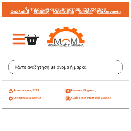
Μετάβαση
Τηλεφωνική εξυπηρέτηση:
2510247678
Φυλλάδια
Είσοδος
Κατάστημα
Service
Επικοινωνία
στο
περιεχόμενο
Aντιπρόσωπος STIHL
Ασφαλείς Πληρωμές
Εξειδικευμένο Service
Χωρίς εξοδα αποστολής για 80€+