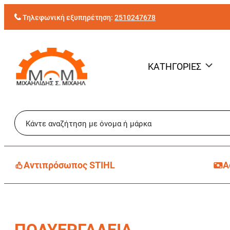
Μετάβαση
Τηλεφωνική εξυπηρέτηση:
2510247678
στο
περιεχόμενο
ΚΑΤΗΓΟΡΙΕΣ
Aντιπρόσωπος STIHL
Α