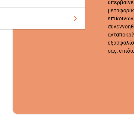
υπερβαίνει
μεταφορικ
επικοινων
συνεννοηθ
ανταποκρίν
εξασφαλίσ
σας, επιδι