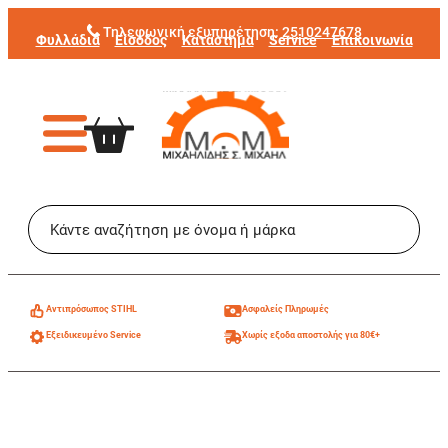
Μετάβαση
Τηλεφωνική εξυπηρέτηση:
2510247678
Φυλλάδια
Είσοδος
Κατάστημα
Service
Επικοινωνία
στο
περιεχόμενο
Aντιπρόσωπος STIHL
Ασφαλείς Πληρωμές
Εξειδικευμένο Service
Χωρίς εξοδα αποστολής για 80€+