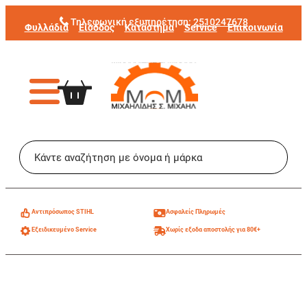
Μετάβαση
Τηλεφωνική εξυπηρέτηση:
2510247678
Φυλλάδια
Είσοδος
Κατάστημα
Service
Επικοινωνία
στο
περιεχόμενο
Aντιπρόσωπος STIHL
Ασφαλείς Πληρωμές
Εξειδικευμένο Service
Χωρίς εξοδα αποστολής για 80€+