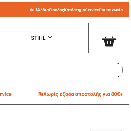
Φυλλάδια
Είσοδος
Κατάστημα
Service
Επικοινωνία
STIHL
rvice
Χωρίς εξοδα αποστολής για 80€+