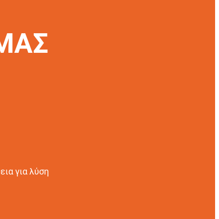
 ΜΑΣ
εια για λύση