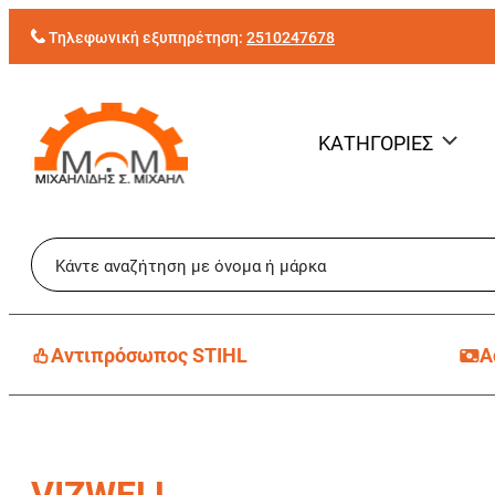
Μετάβαση
Τηλεφωνική εξυπηρέτηση:
2510247678
στο
περιεχόμενο
ΚΑΤΗΓΟΡΙΕΣ
Aντιπρόσωπος STIHL
Α