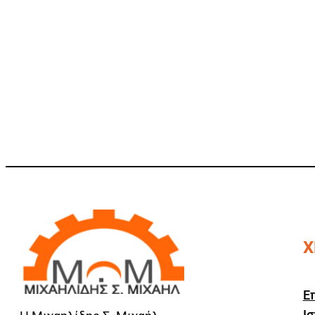
Χ
Ε
Ισ