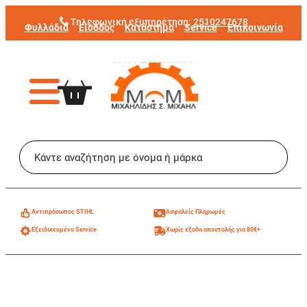
Μετάβαση
Τηλεφωνική εξυπηρέτηση:
2510247678
Φυλλάδια
Είσοδος
Κατάστημα
Service
Επικοινωνία
στο
περιεχόμενο
Aντιπρόσωπος STIHL
Ασφαλείς Πληρωμές
Εξειδικευμένο Service
Χωρίς εξοδα αποστολής για 80€+