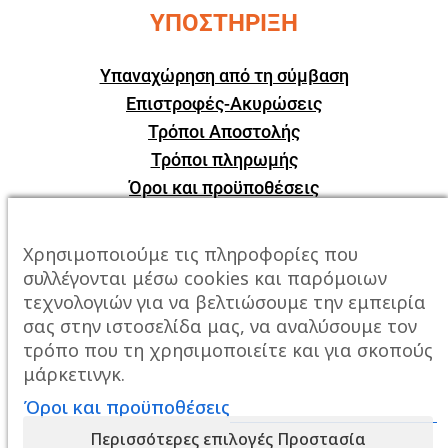
ΥΠΟΣΤΗΡΙΞΗ
Υπαναχώρηση από τη σύμβαση
Επιστροφές-Ακυρώσεις
Τρόποι Αποστολής
Τρόποι πληρωμής
Όροι και προϋποθέσεις
ΕΠΙΚΟΙΝΩΝΙΑ
Χρησιμοποιούμε τις πληροφορίες που
συλλέγονται μέσω cookies και παρόμοιων
Πόλη:
Καβάλα, Σταυρός Αμυγδαλεώνα
τεχνολογιών για να βελτιώσουμε την εμπειρία
σας στην ιστοσελίδα μας, να αναλύσουμε τον
Τηλέφωνο:
2510247678
τρόπο που τη χρησιμοποιείτε και για σκοπούς
μάρκετινγκ.
Email:
info@mixailidis.gr
Όροι και προϋποθέσεις
Περισσότερες επιλογές Προστασία