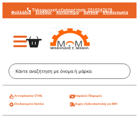
Μετάβαση
Τηλεφωνική εξυπηρέτηση:
2510247678
Φυλλάδια
Είσοδος
Κατάστημα
Service
Επικοινωνία
στο
περιεχόμενο
Aντιπρόσωπος STIHL
Ασφαλείς Πληρωμές
Εξειδικευμένο Service
Χωρίς εξοδα αποστολής για 80€+