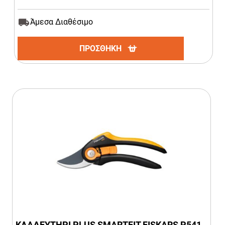
Άμεσα Διαθέσιμο
ΠΡΟΣΘΗΚΗ
ΚΛΑΔΕΥΤΗΡΙ PLUS SMARTFIT FISKARS P541