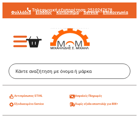
Μετάβαση
Τηλεφωνική εξυπηρέτηση:
2510247678
Φυλλάδια
Είσοδος
Κατάστημα
Service
Επικοινωνία
στο
περιεχόμενο
Aντιπρόσωπος STIHL
Ασφαλείς Πληρωμές
Εξειδικευμένο Service
Χωρίς εξοδα αποστολής για 80€+