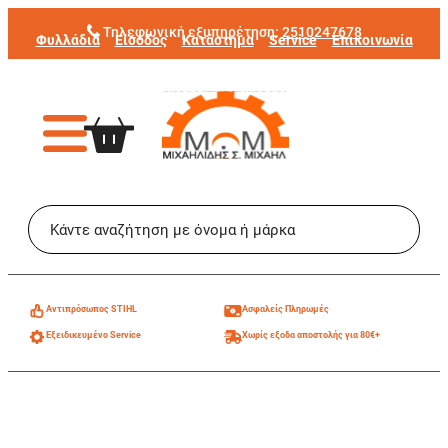
Μετάβαση
Τηλεφωνική εξυπηρέτηση:
2510247678
Φυλλάδια
Είσοδος
Κατάστημα
Service
Επικοινωνία
στο
περιεχόμενο
Aντιπρόσωπος STIHL
Ασφαλείς Πληρωμές
Εξειδικευμένο Service
Χωρίς εξοδα αποστολής για 80€+