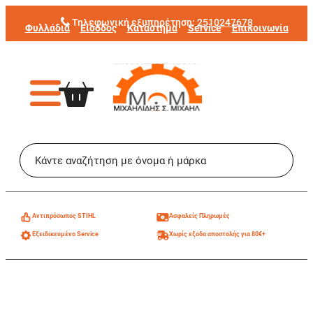
Μετάβαση
Τηλεφωνική εξυπηρέτηση:
2510247678
Φυλλάδια
Είσοδος
Κατάστημα
Service
Επικοινωνία
στο
περιεχόμενο
Aντιπρόσωπος STIHL
Ασφαλείς Πληρωμές
Εξειδικευμένο Service
Χωρίς εξοδα αποστολής για 80€+