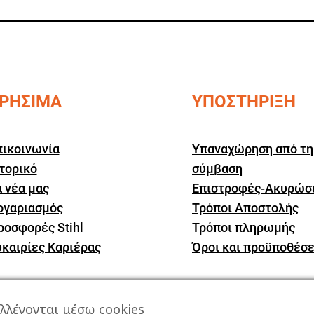
ΡΗΣΙΜΑ
ΥΠΟΣΤΗΡΙΞΗ
πικοινωνία
Υπαναχώρηση από τη
τορικό
σύμβαση
 νέα μας
Επιστροφές-Ακυρώσ
ογαριασμός
Τρόποι Αποστολής
ροσφορές Stihl
Τρόποι πληρωμής
υκαιρίες Καριέρας
Όροι και προϋποθέσε
λλέγονται μέσω cookies