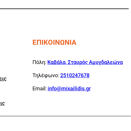
ΕΠΙΚΟΙΝΩΝΙΑ
Πόλη:
Καβάλα, Σταυρός Αμυγδαλεώνα
Τηλέφωνο:
2510247678
εις
Email:
info@mixailidis.gr
ις