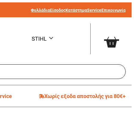
Φυλλάδια
Είσοδος
Κατάστημα
Service
Επικοινωνία
STIHL
rvice
Χωρίς εξοδα αποστολής για 80€+