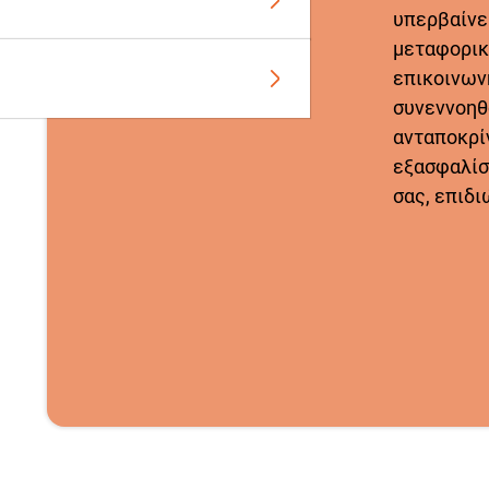
υπερβαίνει
μεταφορικ
επικοινων
συνεννοηθ
ανταποκρίν
εξασφαλίσ
σας, επιδι