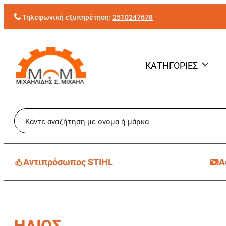
Μετάβαση
Τηλεφωνική εξυπηρέτηση:
2510247678
στο
περιεχόμενο
ΚΑΤΗΓΟΡΙΕΣ
Aντιπρόσωπος STIHL
Α