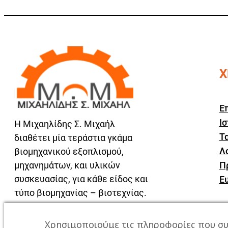
Χ
Ε
Ισ
Η Μιχαηλίδης Σ. Μιχαήλ
Τα
διαθέτει μία τεράστια γκάμα
Λ
βιομηχανικού εξοπλισμού,
μηχανημάτων, και υλικών
Π
συσκευασίας, για κάθε είδος και
Ε
τύπο βιομηχανίας – βιοτεχνίας.
Χρησιμοποιούμε τις πληροφορίες που συ