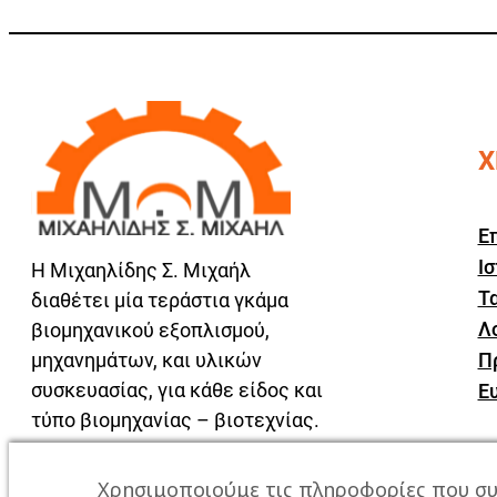
Χ
Ε
Ισ
Η Μιχαηλίδης Σ. Μιχαήλ
Τα
διαθέτει μία τεράστια γκάμα
Λ
βιομηχανικού εξοπλισμού,
μηχανημάτων, και υλικών
Π
συσκευασίας, για κάθε είδος και
Ε
τύπο βιομηχανίας – βιοτεχνίας.
Χρησιμοποιούμε τις πληροφορίες που συ