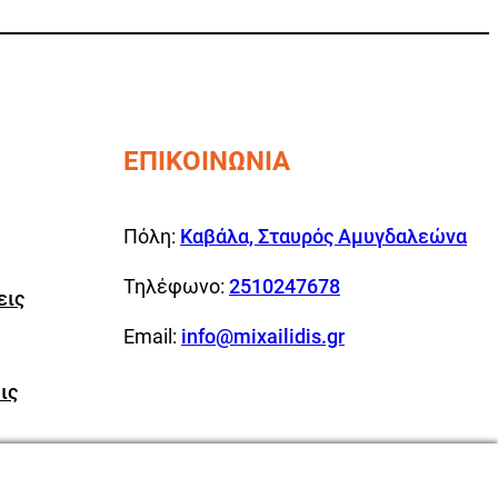
ΕΠΙΚΟΙΝΩΝΙΑ
Πόλη:
Καβάλα, Σταυρός Αμυγδαλεώνα
Τηλέφωνο:
2510247678
εις
Email:
info@mixailidis.gr
ις