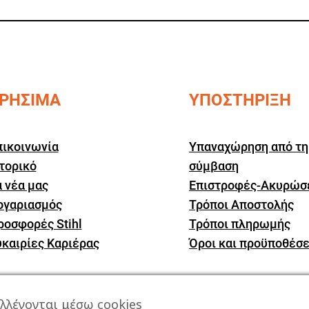
ΡΗΣΙΜΑ
ΥΠΟΣΤΗΡΙΞΗ
πικοινωνία
Υπαναχώρηση από τη
τορικό
σύμβαση
 νέα μας
Επιστροφές-Ακυρώσ
ογαριασμός
Τρόποι Αποστολής
ροσφορές Stihl
Τρόποι πληρωμής
υκαιρίες Καριέρας
Όροι και προϋποθέσε
λλέγονται μέσω cookies