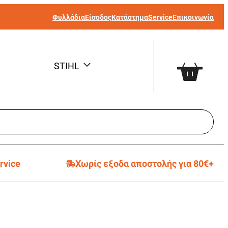
Φυλλάδια
Είσοδος
Κατάστημα
Service
Επικοινωνία
STIHL
rvice
Χωρίς εξοδα αποστολής για 80€+