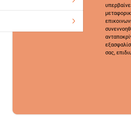
υπερβαίνει
μεταφορικ
επικοινων
συνεννοηθ
ανταποκρίν
εξασφαλίσ
σας, επιδι