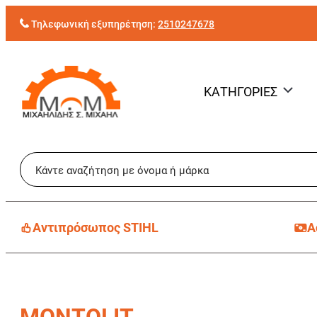
Μετάβαση
Τηλεφωνική εξυπηρέτηση:
2510247678
στο
περιεχόμενο
ΚΑΤΗΓΟΡΙΕΣ
Aντιπρόσωπος STIHL
Α