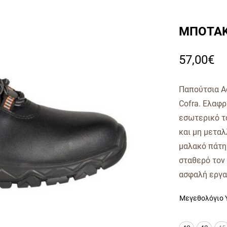
ΜΠΟΤΑΚ
57,00
€
Παπούτσια Ασ
Cofra. Ελαφρ
εσωτερικό το
και μη μεταλ
μαλακό πάτημ
σταθερό τον 
ασφαλή εργα
Μεγεθολόγιο 