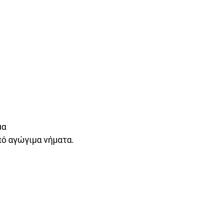
μα
πό αγώγιμα νήματα.