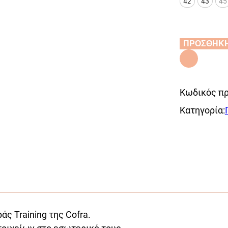
42
43
45
ΠΡΟΣΘΗΚ
Alternative:
Κωδικός πρ
Κατηγορία:
ς Training της Cofra.