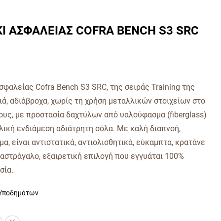
Ι ΑΣΦΑΛΕΙΑΣ COFRA BENCH S3 SRC
φαλείας Cofra Bench S3 SRC, της σειράς Training της
ιά, αδιάβροχα, χωρίς τη χρήση μεταλλικών στοιχείων στο
υς, με προστασία δαχτύλων από υαλούφασμα (fiberglass)
λική ενδιάμεση αδιάτρητη σόλα. Με καλή διαπνοή,
α, είναι αντιστατικά, αντιολισθητικά, εύκαμπτα, κρατάνε
αστράγαλο, εξαιρετική επιλογή που εγγυάται 100%
σία.
Υποδημάτων