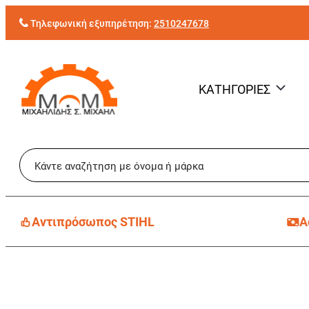
Μετάβαση
Τηλεφωνική εξυπηρέτηση:
2510247678
στο
περιεχόμενο
ΚΑΤΗΓΟΡΙΕΣ
Aντιπρόσωπος STIHL
Α