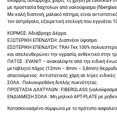
Ελαφριά, αδιάβροχα, χωρίς τη χρήση μεταλλικών σ
με προστασία δαχτύλων από υαλούφασμα (fiberglass
Με καλή διαπνοή, μαλακό πάτημα, είναι αντιστατικ
τον αστράγαλο, εξαιρετική επιλογή που εγγυάται 
ΚΟΡΜΟΣ: Αδιάβροχο Δέρμα.
ΕΞΩΤΕΡΙΚΗ ΕΠΕΝΔΥΣΗ: Διαπνέον ύφασμα.
ΕΣΩΤΕΡΙΚΗ ΕΠΕΝΔΥΣΗ: TRAI-Tex 100% πολυεστερικ
και απελευθερώνει την υγρασία, ανθεκτικό στην τρ
ΠΑΤΟΣ : EVANIT – ανακαλύψτε από την ειδική ένωση
μεταβλητό πάχος (12mm – 8mm – 3,8mm) Θερμοδι
απαιτούμενος. Αντιστατικός χάρη σε λίγες ειδικέ
ΣΟΛΑ : Πολυουρεθάνη διπλής πυκνότητας.
ΠΡΟΣΤΑΣΙΑ ΔΑΧΤΥΛΩΝ : FIBERGLASS (υαλούφασμα), 
ΕΝΔΙΑΜΕΣΗ ΣΟΛΑ : Μη μηλικό APT-PLATE με μηδεν
Κατασκευασμένο σύμφωνα με το πρότυπο ασφαλείας