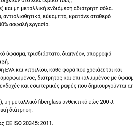
τοιχείων στο εσωτερικό τους,
) και μη μεταλλική ενδιάμεση αδιάτρητη σόλα.
ά, αντιολισθητικά, εύκαμπτα, κρατάνε σταθερό
100% ασφαλή εργασία.
ό ύφασμα, τρισδιάστατο, διαπνέον, απορροφά
ιβή.
 EVA και νιτριλίου, κάθε φορά που χρειάζεται και
αμορφωμένος, διάτρητος και επικαλυμμένος με ύφασ
ς ενδοχές και εσωτερικές ραφές που δημιουργούνται α
μη μεταλλικό fiberglass ανθεκτικό εώς 200 J.
ική διάτρηση.
 CE ISO 20345: 2011.