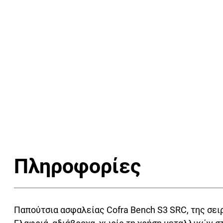
Πληροφορίες
Παπούτσια ασφαλείας Cofra Bench S3 SRC, της σειρά