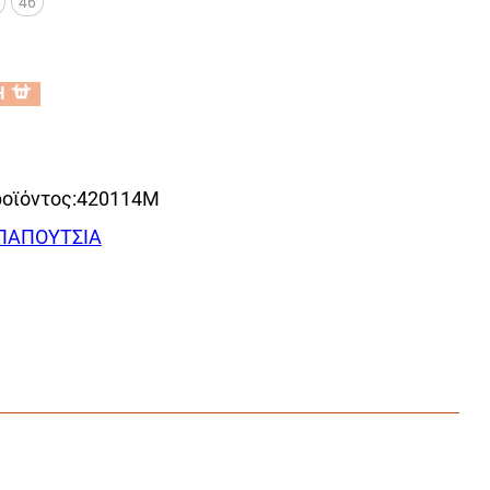
46
Η
οϊόντος:
420114Μ
ΠΑΠΟΥΤΣΙΑ