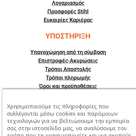
Λογαριασμός
Προσφορές Stihl
Ευκαιρίες Καριέρας
ΥΠΟΣΤΗΡΙΞΗ
Υπαναχώρηση από τη σύμβαση
Επιστροφές-Ακυρώσεις
Τρόποι Αποστολής
Τρόποι πληρωμής
Όροι και προϋποθέσεις
ΕΠΙΚΟΙΝΩΝΙΑ
Χρησιμοποιούμε τις πληροφορίες που
συλλέγονται μέσω cookies και παρόμοιων
Πόλη:
Καβάλα, Σταυρός Αμυγδαλεώνα
τεχνολογιών για να βελτιώσουμε την εμπειρία
σας στην ιστοσελίδα μας, να αναλύσουμε τον
Τηλέφωνο:
2510247678
τρόπο που τη χρησιμοποιείτε και για σκοπούς