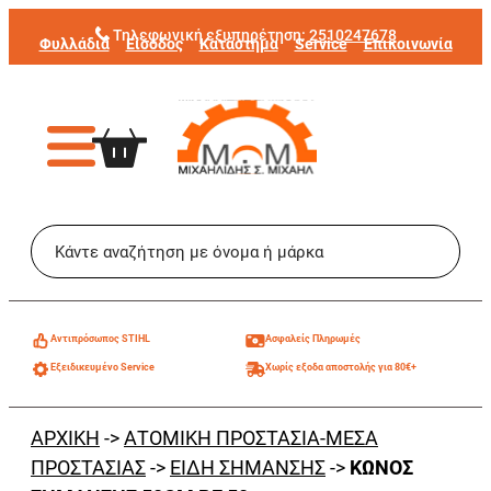
Μετάβαση
Τηλεφωνική εξυπηρέτηση:
2510247678
Φυλλάδια
Είσοδος
Κατάστημα
Service
Επικοινωνία
στο
περιεχόμενο
Aντιπρόσωπος STIHL
Ασφαλείς Πληρωμές
Εξειδικευμένο Service
Χωρίς εξοδα αποστολής για 80€+
ΑΡΧΙΚΗ
->
ΑΤΟΜΙΚΗ ΠΡΟΣΤΑΣΙΑ-ΜΕΣΑ
ΠΡΟΣΤΑΣΙΑΣ
->
ΕΙΔΗ ΣΗΜΑΝΣΗΣ
->
ΚΩΝΟΣ