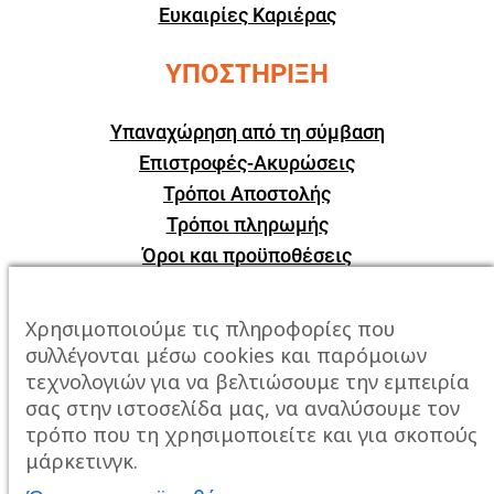
Ευκαιρίες Καριέρας
ΥΠΟΣΤΗΡΙΞΗ
Υπαναχώρηση από τη σύμβαση
Επιστροφές-Ακυρώσεις
Τρόποι Αποστολής
Τρόποι πληρωμής
Όροι και προϋποθέσεις
ΕΠΙΚΟΙΝΩΝΙΑ
Χρησιμοποιούμε τις πληροφορίες που
συλλέγονται μέσω cookies και παρόμοιων
Πόλη:
Καβάλα, Σταυρός Αμυγδαλεώνα
τεχνολογιών για να βελτιώσουμε την εμπειρία
σας στην ιστοσελίδα μας, να αναλύσουμε τον
Τηλέφωνο:
2510247678
τρόπο που τη χρησιμοποιείτε και για σκοπούς
μάρκετινγκ.
Email:
info@mixailidis.gr