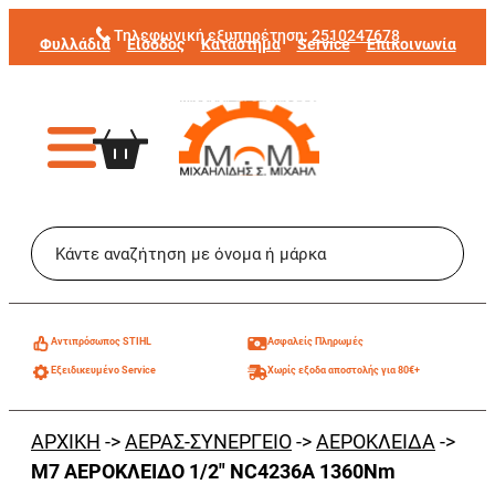
Μετάβαση
Τηλεφωνική εξυπηρέτηση:
2510247678
Φυλλάδια
Είσοδος
Κατάστημα
Service
Επικοινωνία
στο
περιεχόμενο
Aντιπρόσωπος STIHL
Ασφαλείς Πληρωμές
Εξειδικευμένο Service
Χωρίς εξοδα αποστολής για 80€+
ΑΡΧΙΚΗ
->
ΑΕΡΑΣ-ΣΥΝΕΡΓΕΙΟ
->
ΑΕΡΟΚΛΕΙΔΑ
->
M7 ΑΕΡΟΚΛΕΙΔΟ 1/2″ NC4236A 1360Nm