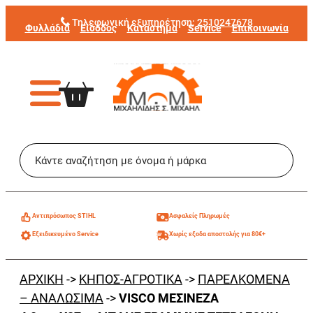
Μετάβαση
Τηλεφωνική εξυπηρέτηση:
2510247678
Φυλλάδια
Είσοδος
Κατάστημα
Service
Επικοινωνία
στο
περιεχόμενο
Aντιπρόσωπος STIHL
Ασφαλείς Πληρωμές
Εξειδικευμένο Service
Χωρίς εξοδα αποστολής για 80€+
ΑΡΧΙΚΗ
->
ΚΗΠΟΣ-ΑΓΡΟΤΙΚΑ
->
ΠΑΡΕΛΚΟΜΕΝΑ
– ΑΝΑΛΩΣΙΜΑ
->
VISCO ΜΕΣΙΝΕΖΑ