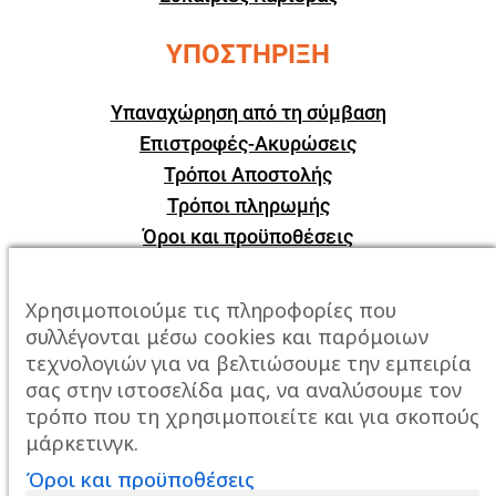
ΥΠΟΣΤΗΡΙΞΗ
Υπαναχώρηση από τη σύμβαση
Επιστροφές-Ακυρώσεις
Τρόποι Αποστολής
Τρόποι πληρωμής
Όροι και προϋποθέσεις
ΕΠΙΚΟΙΝΩΝΙΑ
Χρησιμοποιούμε τις πληροφορίες που
συλλέγονται μέσω cookies και παρόμοιων
Πόλη:
Καβάλα, Σταυρός Αμυγδαλεώνα
τεχνολογιών για να βελτιώσουμε την εμπειρία
σας στην ιστοσελίδα μας, να αναλύσουμε τον
Τηλέφωνο:
2510247678
τρόπο που τη χρησιμοποιείτε και για σκοπούς
μάρκετινγκ.
Email:
info@mixailidis.gr
Όροι και προϋποθέσεις