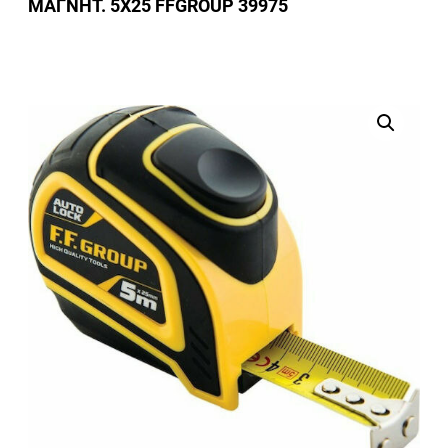
ΜΑΓΝΗΤ. 5Χ25 FFGROUP 39975