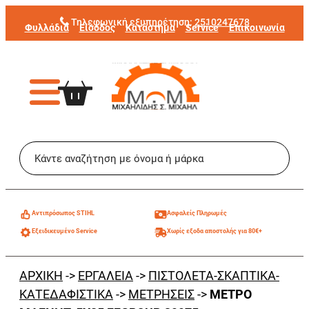
Μετάβαση
Τηλεφωνική εξυπηρέτηση:
2510247678
Φυλλάδια
Είσοδος
Κατάστημα
Service
Επικοινωνία
στο
περιεχόμενο
Aντιπρόσωπος STIHL
Ασφαλείς Πληρωμές
Εξειδικευμένο Service
Χωρίς εξοδα αποστολής για 80€+
ΑΡΧΙΚΗ
->
ΕΡΓΑΛΕΙΑ
->
ΠΙΣΤΟΛΕΤΑ-ΣΚΑΠΤΙΚΑ-
ΚΑΤΕΔΑΦΙΣΤΙΚΑ
->
ΜΕΤΡΗΣΕΙΣ
->
ΜΕΤΡΟ