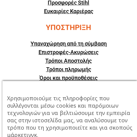
Προσφορές Stihl
Ευκαιρίες Καριέρας
ΥΠΟΣΤΗΡΙΞΗ
Υπαναχώρηση από τη σύμβαση
Επιστροφές-Ακυρώσεις
Τρόποι Αποστολής
Τρόποι πληρωμής
Όροι και προϋποθέσεις
ΕΠΙΚΟΙΝΩΝΙΑ
Χρησιμοποιούμε τις πληροφορίες που
συλλέγονται μέσω cookies και παρόμοιων
Πόλη:
Καβάλα, Σταυρός Αμυγδαλεώνα
τεχνολογιών για να βελτιώσουμε την εμπειρία
σας στην ιστοσελίδα μας, να αναλύσουμε τον
Τηλέφωνο:
2510247678
τρόπο που τη χρησιμοποιείτε και για σκοπούς
μάρκετινγκ.