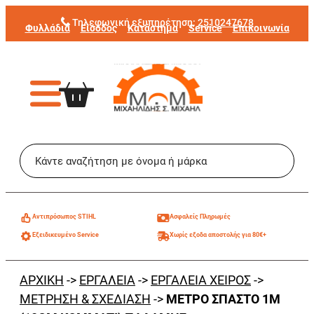
Μετάβαση
Τηλεφωνική εξυπηρέτηση:
2510247678
Φυλλάδια
Είσοδος
Κατάστημα
Service
Επικοινωνία
στο
περιεχόμενο
Aντιπρόσωπος STIHL
Ασφαλείς Πληρωμές
Εξειδικευμένο Service
Χωρίς εξοδα αποστολής για 80€+
ΑΡΧΙΚΗ
->
ΕΡΓΑΛΕΙΑ
->
ΕΡΓΑΛΕΙΑ ΧΕΙΡΟΣ
->
ΜΕΤΡΗΣΗ & ΣΧΕΔΙΑΣΗ
->
ΜΕΤΡΟ ΣΠΑΣΤΟ 1M