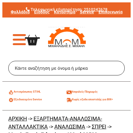
Μετάβαση
Τηλεφωνική εξυπηρέτηση:
2510247678
Φυλλάδια
Είσοδος
Κατάστημα
Service
Επικοινωνία
στο
περιεχόμενο
Aντιπρόσωπος STIHL
Ασφαλείς Πληρωμές
Εξειδικευμένο Service
Χωρίς εξοδα αποστολής για 80€+
ΑΡΧΙΚΗ
->
ΕΞΑΡΤΗΜΑΤΑ-ΑΝΑΛΩΣΙΜΑ-
ΑΝΤΑΛΛΑΚΤΙΚΑ
->
ΑΝΑΛΩΣΙΜΑ
->
ΣΠΡΕΙ
->