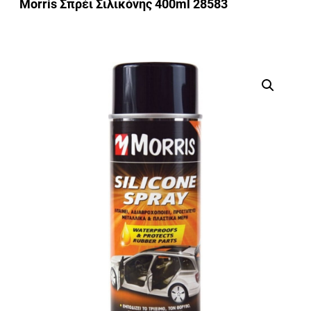
Morris Σπρέι Σιλικόνης 400ml 28583