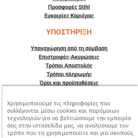
Προσφορές Stihl
Ευκαιρίες Καριέρας
ΥΠΟΣΤΗΡΙΞΗ
Υπαναχώρηση από τη σύμβαση
Επιστροφές-Ακυρώσεις
Τρόποι Αποστολής
Τρόποι πληρωμής
Όροι και προϋποθέσεις
ΕΠΙΚΟΙΝΩΝΙΑ
Χρησιμοποιούμε τις πληροφορίες που
συλλέγονται μέσω cookies και παρόμοιων
Πόλη:
Καβάλα, Σταυρός Αμυγδαλεώνα
τεχνολογιών για να βελτιώσουμε την εμπειρία
σας στην ιστοσελίδα μας, να αναλύσουμε τον
Τηλέφωνο:
2510247678
τρόπο που τη χρησιμοποιείτε και για σκοπούς