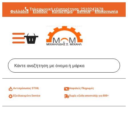
Μετάβαση
Τηλεφωνική εξυπηρέτηση:
2510247678
Φυλλάδια
Είσοδος
Κατάστημα
Service
Επικοινωνία
στο
περιεχόμενο
Aντιπρόσωπος STIHL
Ασφαλείς Πληρωμές
Εξειδικευμένο Service
Χωρίς εξοδα αποστολής για 80€+