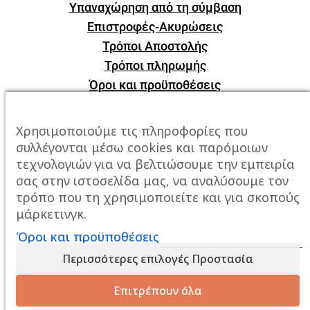
Υπαναχώρηση από τη σύμβαση
Επιστροφές-Ακυρώσεις
Τρόποι Αποστολής
Τρόποι πληρωμής
Όροι και προϋποθέσεις
ΕΠΙΚΟΙΝΩΝΙΑ
Χρησιμοποιούμε τις πληροφορίες που
συλλέγονται μέσω cookies και παρόμοιων
Πόλη:
Καβάλα, Σταυρός Αμυγδαλεώνα
τεχνολογιών για να βελτιώσουμε την εμπειρία
σας στην ιστοσελίδα μας, να αναλύσουμε τον
Τηλέφωνο:
2510247678
τρόπο που τη χρησιμοποιείτε και για σκοπούς
μάρκετινγκ.
Email:
info@mixailidis.gr
Όροι και προϋποθέσεις
Περισσότερες επιλογές Προστασία
Επιτρέπουν όλα
Created By
Web-Mate