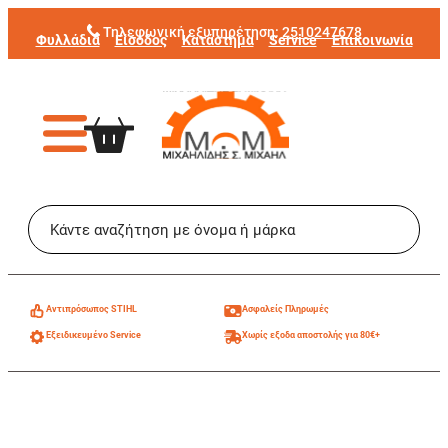
Μετάβαση
Τηλεφωνική εξυπηρέτηση:
2510247678
Φυλλάδια
Είσοδος
Κατάστημα
Service
Επικοινωνία
στο
περιεχόμενο
Aντιπρόσωπος STIHL
Ασφαλείς Πληρωμές
Εξειδικευμένο Service
Χωρίς εξοδα αποστολής για 80€+