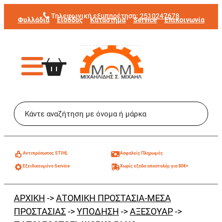
Μετάβαση
Τηλεφωνική εξυπηρέτηση:
2510247678
Φυλλάδια
Είσοδος
Κατάστημα
Service
Επικοινωνία
στο
περιεχόμενο
Aντιπρόσωπος STIHL
Ασφαλείς Πληρωμές
Εξειδικευμένο Service
Χωρίς εξοδα αποστολής για 80€+
ΑΡΧΙΚΗ
->
ΑΤΟΜΙΚΗ ΠΡΟΣΤΑΣΙΑ-ΜΕΣΑ
ΠΡΟΣΤΑΣΙΑΣ
->
ΥΠΟΔΗΣΗ
->
ΑΞΕΣΟΥΑΡ
->