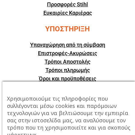
Προσφορές Stihl
Ευκαιρίες Καριέρας
ΥΠΟΣΤΗΡΙΞΗ
Υπαναχώρηση από τη σύμβαση
Επιστροφές-Ακυρώσεις
Τρόποι Αποστολής
Τρόποι πληρωμής
Όροι και προϋποθέσεις
ΕΠΙΚΟΙΝΩΝΙΑ
Χρησιμοποιούμε τις πληροφορίες που
συλλέγονται μέσω cookies και παρόμοιων
Πόλη:
Καβάλα, Σταυρός Αμυγδαλεώνα
τεχνολογιών για να βελτιώσουμε την εμπειρία
σας στην ιστοσελίδα μας, να αναλύσουμε τον
Τηλέφωνο:
2510247678
τρόπο που τη χρησιμοποιείτε και για σκοπούς
μάρκετινγκ.