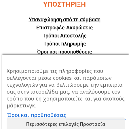
ΥΠΟΣΤΗΡΙΞΗ
Υπαναχώρηση από τη σύμβαση
Επιστροφές-Ακυρώσεις
Τρόποι Αποστολής
Τρόποι πληρωμής
Όροι και προϋποθέσεις
ΕΠΙΚΟΙΝΩΝΙΑ
Χρησιμοποιούμε τις πληροφορίες που
συλλέγονται μέσω cookies και παρόμοιων
Πόλη:
Καβάλα, Σταυρός Αμυγδαλεώνα
τεχνολογιών για να βελτιώσουμε την εμπειρία
σας στην ιστοσελίδα μας, να αναλύσουμε τον
Τηλέφωνο:
2510247678
τρόπο που τη χρησιμοποιείτε και για σκοπούς
μάρκετινγκ.
Email:
info@mixailidis.gr
Όροι και προϋποθέσεις
Περισσότερες επιλογές Προστασία