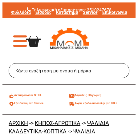
Μετάβαση
Τηλεφωνική εξυπηρέτηση:
2510247678
Φυλλάδια
Είσοδος
Κατάστημα
Service
Επικοινωνία
στο
περιεχόμενο
Aντιπρόσωπος STIHL
Ασφαλείς Πληρωμές
Εξειδικευμένο Service
Χωρίς εξοδα αποστολής για 80€+
ΑΡΧΙΚΗ
->
ΚΗΠΟΣ-ΑΓΡΟΤΙΚΑ
->
ΨΑΛΙΔΙΑ
ΚΛΑΔΕΥΤΙΚΑ-ΚΟΠΤΙΚΑ
->
ΨΑΛΙΔΙΑ