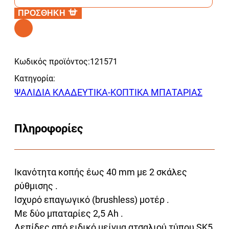
ΚΛΑΔ.
ΠΡΟΣΘΗΚΗ
ΜΠΑΤΑΡΙΑΣ
KRAFT
Alternative:
40mm
Κωδικός προϊόντος:
121571
21V
2Χ2.5Ah
Κατηγορία:
691113
ΨΑΛΙΔΙΑ ΚΛΑΔΕΥΤΙΚΑ-ΚΟΠΤΙΚΑ ΜΠΑΤΑΡΙΑΣ
ποσότητα
Πληροφορίες
Ικανότητα κοπής έως 40 mm με 2 σκάλες
ρύθμισης .
Ισχυρό επαγωγικό (brushless) μοτέρ .
Με δύο μπαταρίες 2,5 Ah .
Λεπίδες από ειδικό μείγμα ατσαλιού τύπου SK5