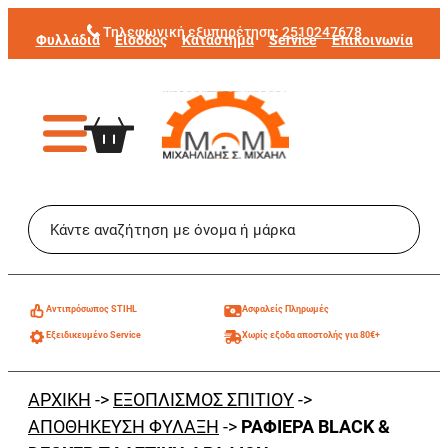
Μετάβαση
Τηλεφωνική εξυπηρέτηση:
2510247678
Φυλλάδια
Είσοδος
Κατάστημα
Service
Επικοινωνία
στο
περιεχόμενο
Aντιπρόσωπος STIHL
Ασφαλείς Πληρωμές
Εξειδικευμένο Service
Χωρίς εξοδα αποστολής για 80€+
ΑΡΧΙΚΗ
->
ΕΞΟΠΛΙΣΜΟΣ ΣΠΙΤΙΟΥ
->
ΑΠΟΘΗΚΕΥΣΗ ΦΥΛΑΞΗ
->
ΡΑΦΙΕΡΑ BLACK &