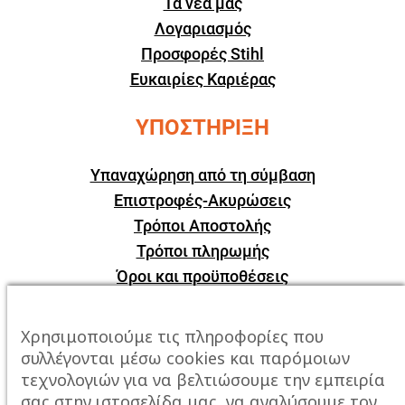
Τα νέα μας
Λογαριασμός
Προσφορές Stihl
Ευκαιρίες Καριέρας
ΥΠΟΣΤΗΡΙΞΗ
Υπαναχώρηση από τη σύμβαση
Επιστροφές-Ακυρώσεις
Τρόποι Αποστολής
Τρόποι πληρωμής
Όροι και προϋποθέσεις
ΕΠΙΚΟΙΝΩΝΙΑ
Χρησιμοποιούμε τις πληροφορίες που
συλλέγονται μέσω cookies και παρόμοιων
Πόλη:
Καβάλα, Σταυρός Αμυγδαλεώνα
τεχνολογιών για να βελτιώσουμε την εμπειρία
σας στην ιστοσελίδα μας, να αναλύσουμε τον