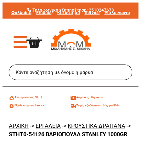
Μετάβαση
Τηλεφωνική εξυπηρέτηση:
2510247678
Φυλλάδια
Είσοδος
Κατάστημα
Service
Επικοινωνία
στο
περιεχόμενο
Aντιπρόσωπος STIHL
Ασφαλείς Πληρωμές
Εξειδικευμένο Service
Χωρίς εξοδα αποστολής για 80€+
ΑΡΧΙΚΗ
->
ΕΡΓΑΛΕΙΑ
->
ΚΡΟΥΣΤΙΚΑ ΔΡΑΠΑΝΑ
->
STHT0-54126 ΒΑΡΙΟΠΟΥΛΑ STANLEY 1000GR