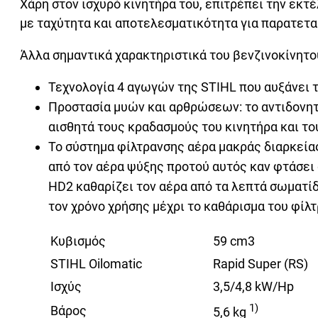
Χάρη στον ισχυρό κινητήρα του, επιτρέπει την εκ
με ταχύτητα και αποτελεσματικότητα για παρατετα
Άλλα σημαντικά χαρακτηριστικά του βενζινοκίνητ
Τεχνολογία 4 αγωγών της STIHL που αυξάνει τ
Προστασία μυών και αρθρώσεων: το αντιδονητ
αισθητά τους κραδασμούς του κινητήρα και τ
Το σύστημα φίλτρανσης αέρα μακράς διαρκεία
από τον αέρα ψύξης προτού αυτός καν φτάσει 
HD2 καθαρίζει τον αέρα από τα λεπτά σωματίδ
τον χρόνο χρήσης μέχρι το καθάρισμα του φίλ
Κυβισμός
59 cm3
STIHL Oilomatic
Rapid Super (RS)
Ισχύς
3,5/4,8 kW/Hp
1)
Βάρος
5,6 kg