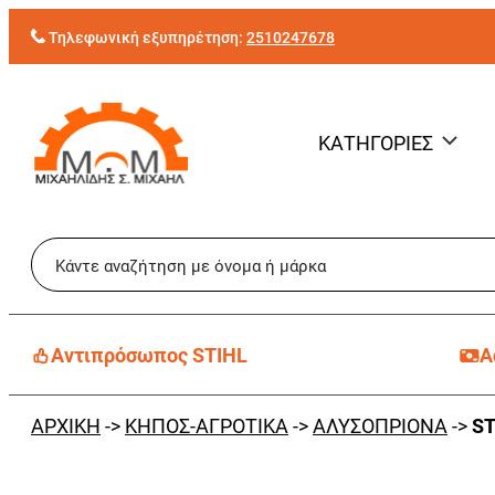
Μετάβαση
Τηλεφωνική εξυπηρέτηση:
2510247678
στο
περιεχόμενο
ΚΑΤΗΓΟΡΙΕΣ
Aντιπρόσωπος STIHL
Α
ΑΡΧΙΚΗ
->
ΚΗΠΟΣ-ΑΓΡΟΤΙΚΑ
->
ΑΛΥΣΟΠΡΙΟΝΑ
->
ST