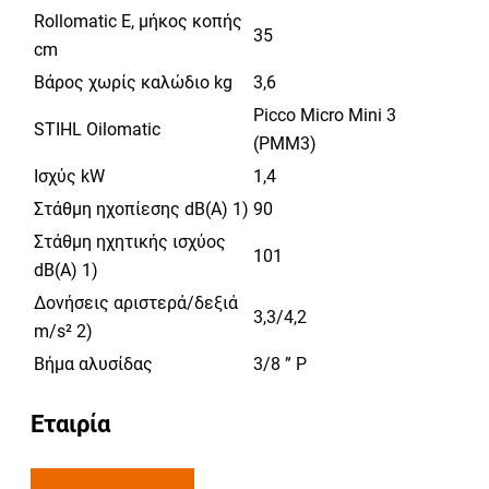
Rollomatic E, μήκος κοπής
35
cm
Βάρος χωρίς καλώδιο kg
3,6
Picco Micro Mini 3
STIHL Oilomatic
(PMM3)
Ισχύς kW
1,4
Στάθμη ηχοπίεσης dB(A) 1)
90
Στάθμη ηχητικής ισχύος
101
dB(A) 1)
Δονήσεις αριστερά/δεξιά
3,3/4,2
m/s² 2)
Βήμα αλυσίδας
3/8 ” P
Εταιρία