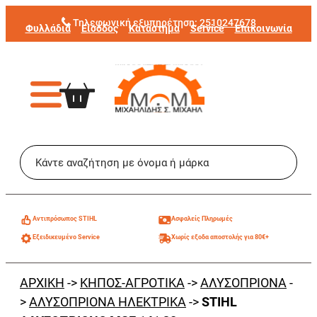
Μετάβαση
Τηλεφωνική εξυπηρέτηση:
2510247678
Φυλλάδια
Είσοδος
Κατάστημα
Service
Επικοινωνία
στο
περιεχόμενο
Aντιπρόσωπος STIHL
Ασφαλείς Πληρωμές
Εξειδικευμένο Service
Χωρίς εξοδα αποστολής για 80€+
ΑΡΧΙΚΗ
->
ΚΗΠΟΣ-ΑΓΡΟΤΙΚΑ
->
ΑΛΥΣΟΠΡΙΟΝΑ
-
>
ΑΛΥΣΟΠΡΙΟΝΑ ΗΛΕΚΤΡΙΚΑ
->
STIHL