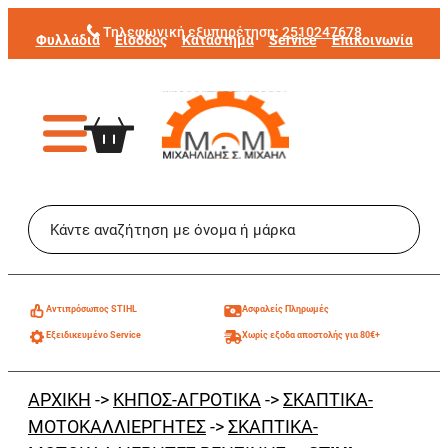
Μετάβαση
Τηλεφωνική εξυπηρέτηση:
2510247678
Φυλλάδια
Είσοδος
Κατάστημα
Service
Επικοινωνία
στο
περιεχόμενο
Aντιπρόσωπος STIHL
Ασφαλείς Πληρωμές
Εξειδικευμένο Service
Χωρίς εξοδα αποστολής για 80€+
ΑΡΧΙΚΗ
->
ΚΗΠΟΣ-ΑΓΡΟΤΙΚΑ
->
ΣΚΑΠΤΙΚΑ-
ΜΟΤΟΚΑΛΛΙΕΡΓΗΤΕΣ
->
ΣΚΑΠΤΙΚΑ-