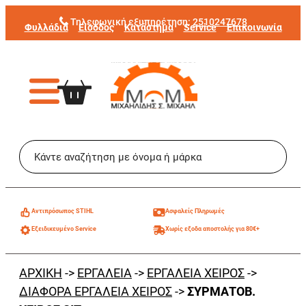
Μετάβαση
Τηλεφωνική εξυπηρέτηση:
2510247678
Φυλλάδια
Είσοδος
Κατάστημα
Service
Επικοινωνία
στο
περιεχόμενο
Aντιπρόσωπος STIHL
Ασφαλείς Πληρωμές
Εξειδικευμένο Service
Χωρίς εξοδα αποστολής για 80€+
ΑΡΧΙΚΗ
->
ΕΡΓΑΛΕΙΑ
->
ΕΡΓΑΛΕΙΑ ΧΕΙΡΟΣ
->
ΔΙΑΦΟΡΑ ΕΡΓΑΛΕΙΑ ΧΕΙΡΟΣ
->
ΣΥΡΜΑΤΟΒ.