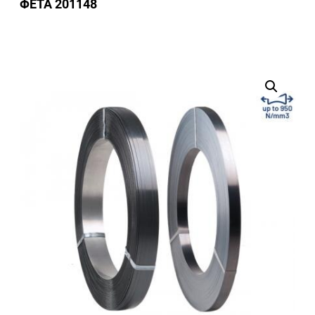
ΦΕΤΑ 201148