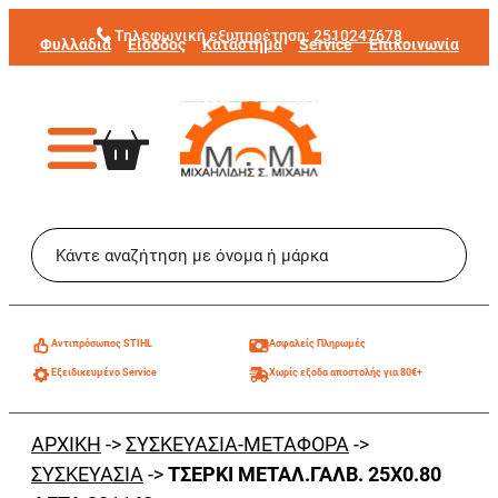
Μετάβαση
Τηλεφωνική εξυπηρέτηση:
2510247678
Φυλλάδια
Είσοδος
Κατάστημα
Service
Επικοινωνία
στο
περιεχόμενο
Aντιπρόσωπος STIHL
Ασφαλείς Πληρωμές
Εξειδικευμένο Service
Χωρίς εξοδα αποστολής για 80€+
ΑΡΧΙΚΗ
->
ΣΥΣΚΕΥΑΣΙΑ-ΜΕΤΑΦΟΡΑ
->
ΣΥΣΚΕΥΑΣΙΑ
->
ΤΣΕΡΚΙ ΜΕΤΑΛ.ΓΑΛΒ. 25Χ0.80