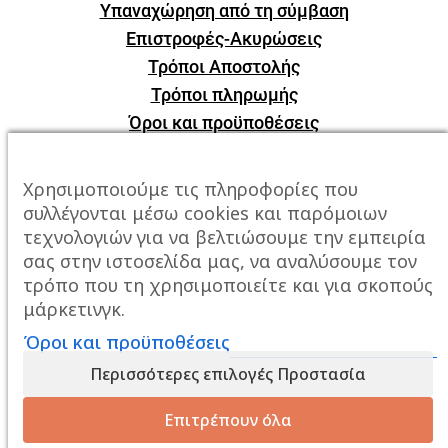
Υπαναχώρηση από τη σύμβαση
Επιστροφές-Ακυρώσεις
Τρόποι Αποστολής
Τρόποι πληρωμής
Όροι και προϋποθέσεις
ΕΠΙΚΟΙΝΩΝΙΑ
Χρησιμοποιούμε τις πληροφορίες που
συλλέγονται μέσω cookies και παρόμοιων
Πόλη:
Καβάλα, Σταυρός Αμυγδαλεώνα
τεχνολογιών για να βελτιώσουμε την εμπειρία
σας στην ιστοσελίδα μας, να αναλύσουμε τον
Τηλέφωνο:
2510247678
τρόπο που τη χρησιμοποιείτε και για σκοπούς
μάρκετινγκ.
Email:
info@mixailidis.gr
Όροι και προϋποθέσεις
Περισσότερες επιλογές Προστασία
Επιτρέπουν όλα
Created By
Web-Mate