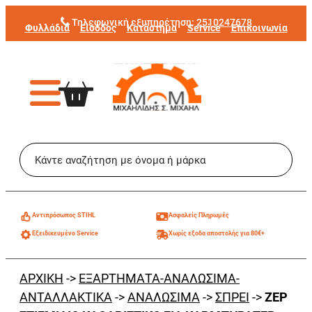
Μετάβαση
Τηλεφωνική εξυπηρέτηση:
2510247678
Φυλλάδια
Είσοδος
Κατάστημα
Service
Επικοινωνία
στο
περιεχόμενο
Aντιπρόσωπος STIHL
Ασφαλείς Πληρωμές
Εξειδικευμένο Service
Χωρίς εξοδα αποστολής για 80€+
ΑΡΧΙΚΗ
->
ΕΞΑΡΤΗΜΑΤΑ-ΑΝΑΛΩΣΙΜΑ-
ΑΝΤΑΛΛΑΚΤΙΚΑ
->
ΑΝΑΛΩΣΙΜΑ
->
ΣΠΡΕΙ
->
ZEP