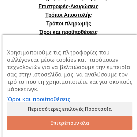
Επιστροφές-Ακυρώσεις
Τρόποι Αποστολής
Τρόποι πληρωμής
Όροι και προϋποθέσεις
ΕΠΙΚΟΙΝΩΝΙΑ
Χρησιμοποιούμε τις πληροφορίες που
συλλέγονται μέσω cookies και παρόμοιων
Πόλη:
Καβάλα, Σταυρός Αμυγδαλεώνα
τεχνολογιών για να βελτιώσουμε την εμπειρία
σας στην ιστοσελίδα μας, να αναλύσουμε τον
Τηλέφωνο:
2510247678
τρόπο που τη χρησιμοποιείτε και για σκοπούς
μάρκετινγκ.
Email:
info@mixailidis.gr
Όροι και προϋποθέσεις
Περισσότερες επιλογές Προστασία
Επιτρέπουν όλα
Created By
Web-Mate