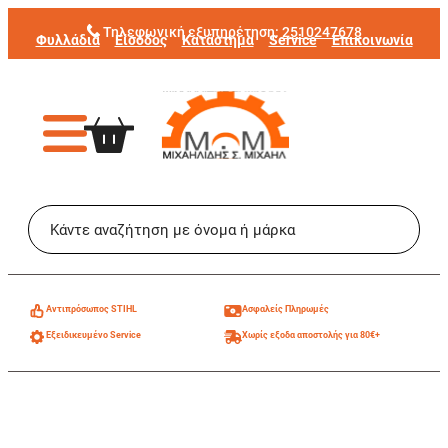
Μετάβαση
Τηλεφωνική εξυπηρέτηση:
2510247678
Φυλλάδια
Είσοδος
Κατάστημα
Service
Επικοινωνία
στο
περιεχόμενο
Aντιπρόσωπος STIHL
Ασφαλείς Πληρωμές
Εξειδικευμένο Service
Χωρίς εξοδα αποστολής για 80€+