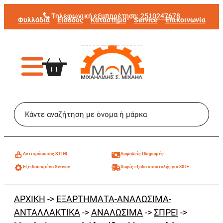
Μετάβαση
Τηλεφωνική εξυπηρέτηση:
2510247678
Φυλλάδια
Είσοδος
Κατάστημα
Service
Επικοινωνία
στο
περιεχόμενο
Aντιπρόσωπος STIHL
Ασφαλείς Πληρωμές
Εξειδικευμένο Service
Χωρίς εξοδα αποστολής για 80€+
ΑΡΧΙΚΗ
->
ΕΞΑΡΤΗΜΑΤΑ-ΑΝΑΛΩΣΙΜΑ-
ΑΝΤΑΛΛΑΚΤΙΚΑ
->
ΑΝΑΛΩΣΙΜΑ
->
ΣΠΡΕΙ
->