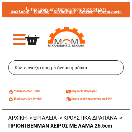
Μετάβαση
Τηλεφωνική εξυπηρέτηση:
2510247678
Φυλλάδια
Είσοδος
Κατάστημα
Service
Επικοινωνία
στο
περιεχόμενο
Aντιπρόσωπος STIHL
Ασφαλείς Πληρωμές
Εξειδικευμένο Service
Χωρίς εξοδα αποστολής για 80€+
ΑΡΧΙΚΗ
->
ΕΡΓΑΛΕΙΑ
->
ΚΡΟΥΣΤΙΚΑ ΔΡΑΠΑΝΑ
->
ΠΡΙΟΝΙ BENMAN ΧΕΙΡΟΣ ΜΕ ΛΑΜΑ 26.5cm