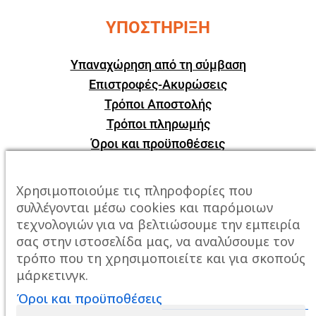
ΥΠΟΣΤΗΡΙΞΗ
Υπαναχώρηση από τη σύμβαση
Επιστροφές-Ακυρώσεις
Τρόποι Αποστολής
Τρόποι πληρωμής
Όροι και προϋποθέσεις
ΕΠΙΚΟΙΝΩΝΙΑ
Χρησιμοποιούμε τις πληροφορίες που
συλλέγονται μέσω cookies και παρόμοιων
Πόλη:
Καβάλα, Σταυρός Αμυγδαλεώνα
τεχνολογιών για να βελτιώσουμε την εμπειρία
σας στην ιστοσελίδα μας, να αναλύσουμε τον
Τηλέφωνο:
2510247678
τρόπο που τη χρησιμοποιείτε και για σκοπούς
μάρκετινγκ.
Email:
info@mixailidis.gr
Όροι και προϋποθέσεις