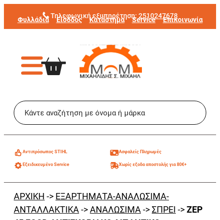
Μετάβαση
Τηλεφωνική εξυπηρέτηση:
2510247678
Φυλλάδια
Είσοδος
Κατάστημα
Service
Επικοινωνία
στο
περιεχόμενο
Aντιπρόσωπος STIHL
Ασφαλείς Πληρωμές
Εξειδικευμένο Service
Χωρίς εξοδα αποστολής για 80€+
ΑΡΧΙΚΗ
->
ΕΞΑΡΤΗΜΑΤΑ-ΑΝΑΛΩΣΙΜΑ-
ΑΝΤΑΛΛΑΚΤΙΚΑ
->
ΑΝΑΛΩΣΙΜΑ
->
ΣΠΡΕΙ
->
ZEP